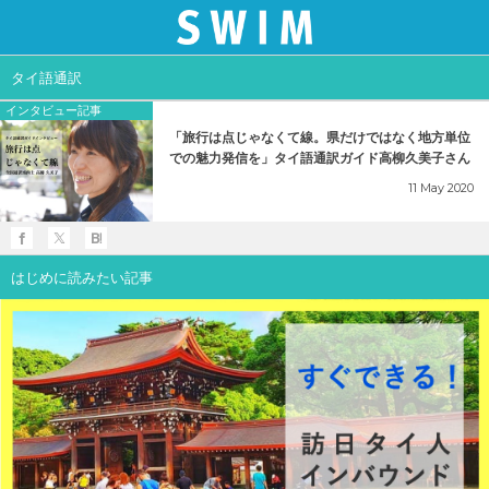
THAI MARKET
SERVICE
タイ語通訳
インタビュー記事
現地調査・コンサル業務
タイマーケット情報
「旅行は点じゃなくて線。県だけではなく地方単位
での魅力発信を」タイ語通訳ガイド高柳久美子さん
旅行博・トラベルフェア
イベントレポート
11
May
2020
セールス・レップ業務
インタビュー記事
はじめに読みたい記事
タイ語のSNS運営
お知らせ
タイ語メディア広告出稿
招請・ ファムトリップ
タイ語クリエイティブ制作