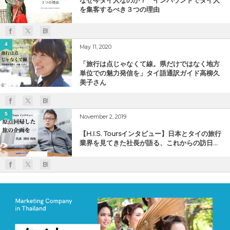
を集客するべき３つの理由
4
May 11, 2020
「旅行は点じゃなくて線。県だけではなく地方
単位での魅力発信を」タイ語通訳ガイド高柳久
美子さん
5
November 2, 2019
【H.I.S. Toursインタビュー】日本とタイの旅行
業界を見てきた社長が語る、これからの訪日...