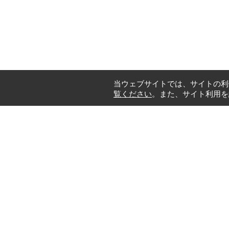
当ウェブサイトでは、サイトの利
覧ください
。また、サイト利用を
756/22 Soi Pattana
Kwang Suanluang, Khet 