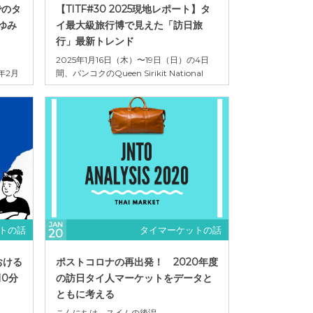
でのタ
【TITF#30 2025現地レポート】タ
ゆみ
イ最大級旅行博で見えた「訪日旅
行」最新トレンド
2025年1月16日（木）〜19日（日）の4日
5年2月
間、バンコクのQueen Sirikit National
まし
Convention Centerで開催された「Thai
年だと
International Travel Fair（TITF）#30」
直して
に行ってきました。 TITFは、タイ旅行業協
した。
会（TTAA）が主催するタイ最大規模の旅
前の仕
行...
JAN
トの話
タイマーケットの話
20
おける
ポストコロナの再出発！ 2020年度
0分
の訪日タイ人マーケットをデータと
ともに考える
こんにちは。スイムの後潟