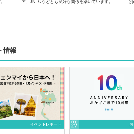
す。
ア、JNTOなどとも良好な関係を築いています。
別
ト情報
FEB
イベントレポート
お
27