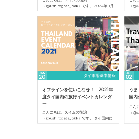
（@ushirogata_bkk）です。 2024年11月
（@u
8日（金）〜10日（日）サイアムパラゴン
おい
５階のロイヤルパラゴンホールにて「Visit
オフ
Japan FIT Fair 2024」(第16回 FITフェ
する旅
ア)」が開催されました。 主催は日本政府
Inte
観光局（JNTO） 毎年最高潮の盛り上がり
主催
を見せる...
Japa
JAN
JUL
タイ市場基本情報
20
02
オフラインを使いこなせ！ 2021年
うま
度タイ国内の旅行イベントカレンダ
国内
ー
こん
こんにちは。スイムの後潟
（@u
（@ushirogata_bkk）です。 タイ国内に
旅行イベ
おいて旅行商品の即売会のイメージが強い
Trav
オフラインイベントの旅行博。タイを代表
アが
する旅行イベントと言えば、Thai
航空