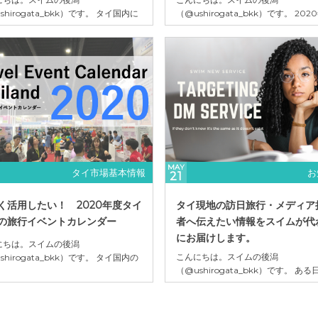
shirogata_bkk）です。 タイ国内に
（@ushirogata_bkk）です。 202
て旅行商品の即売会のイメージが強い
「東京オリンピック開催」と、訪日
ラインイベントの旅行博。タイを代表
ウンド業界としてもひとつの大きな
行イベントと言えば、Thai
上る年になると期待されていました
rnational Travel Fair（TITF）とJNTO
しながら、２月ごろから新型コロナ
のFITフェアが有名です。他にも
スが世界的に猛威を振るい始めたこ
n Expoやバ...
り著しく停滞、衰退する１年となっ
いました。 私...
MAY
タイ市場基本情報
お
21
く活用したい！ 2020年度タイ
タイ現地の訪日旅行・メディア
の旅行イベントカレンダー
者へ伝えたい情報をスイムが代
にお届けします。
にちは。スイムの後潟
こんにちは。スイムの後潟
shirogata_bkk）です。 タイ国内の
（@ushirogata_bkk）です。 あ
ントと言えばThai International
なことを考えました。 Facebookの
el Fair（TITF）とJNTO主催のFITフェ
でそのページのファンになっていた
有名ですが、他にもタイの旅行会社や
も、全ての情報が全てのフォロワー
会社が自社開催をしていたり、イベン