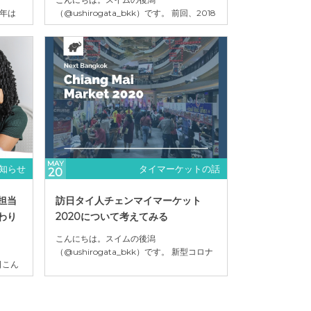
0年は
（@ushirogata_bkk）です。 前回、2018
インバ
年度と2019年度の数字を見比べましたが、
階段を
今回はアフターコロナとなるタイマーケッ
。しか
ト2.0の数字を見ながら、今後の動きを追
ウイル
っていこうと思います。 ガラリと変わるア
とによ
フターコロナのタイマーケットの動向をい
てしま
ち早くつかむことでうまく集客に繋がれば
良い...
MAY
知らせ
タイマーケットの話
20
担当
訪日タイ人チェンマイマーケット
わり
2020について考えてみる
こんにちは。スイムの後潟
（@ushirogata_bkk）です。 新型コロナ
る日こん
ウイルスの影響により訪日外国人観光客激
仕様上
減のニュースが大きく取り上げられていま
として
す。ここタイマーケットにおいても大きな
のフィ
影響が出ていますが、これまでの流れで見