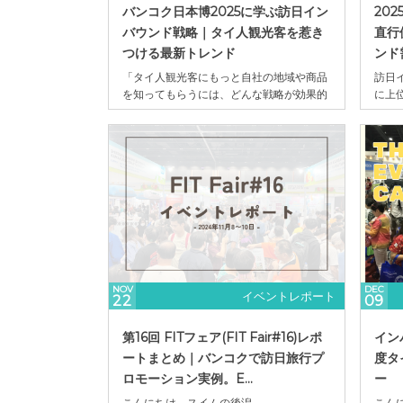
バンコク日本博2025に学ぶ訪日イン
20
バウンド戦略｜タイ人観光客を惹き
直行
つける最新トレンド
ンド
「タイ人観光客にもっと自社の地域や商品
訪日
を知ってもらうには、どんな戦略が効果的
に上
だろうか？」訪日インバウンドを担当して
は訪
いると、この問いに直面する場面は少なく
AS
ありません。SNSでの発信は大切ですが、
して
現地の人々と直接触れ合える機会がなけれ
コク
ば、どこか机上の戦略にとどまってしまい
市か
がちです。 そんな中で、アジア最大級の日
その
本総合イベン...
ン...
NOV
DEC
イベントレポート
22
09
第16回 FITフェア(FIT Fair#16)レポ
イン
ートまとめ｜バンコクで訪日旅行プ
度タ
ロモーション実例。E...
ー
こんにちは。スイムの後潟
こん