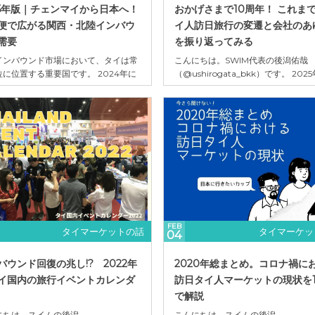
25年版｜チェンマイから日本へ！
おかげさまで10周年！ これま
便で広がる関西・北陸インバウ
イ人訪日旅行の変遷と会社のあ
需要
を振り返ってみる
インバウンド市場において、タイは常
こんにちは。SWIM代表の後潟佑哉
位に位置する重要国です。 2024年に
（@ushirogata_bkk）です。 202
日タイ人観光客数は約115万人となり、
27日、SWIMが設立して10年を迎え
EAN主要国の中でも安定した成長を示
た!! 実はつい最近まで、今年で丸9
います。これまで主役だったのはバン
勘違いしていまして、ちゃんと数え
発の旅行者でしたが、近年では 地方都
みたら10年経っていたことに驚きま
らの訪日需要 が注目を集めています。
年数を数えられなくなるほど、目の
代表例が、タイ北部の中心都市「チェ
事に集中していた……というこ...
FEB
タイマーケットの話
タイマーケッ
04
バウンド回復の兆し!? 2022年
2020年総まとめ。コロナ禍に
イ国内の旅行イベントカレンダ
訪日タイ人マーケットの現状を1
で解説
にちは。スイムの後潟
こんにちは。スイムの後潟