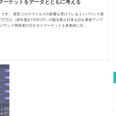
人マーケットをデータとともに考える
bkk）です。 新型コロナウイルスの影響を受けているインバウンド業
131万人（前年度比116%UP）の観光客が日本を訪れ東南アジア
バウンド関係者の方がタイマーケットを多角的に分...