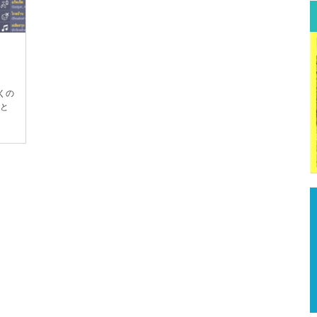
多くの
と
や
な
てい