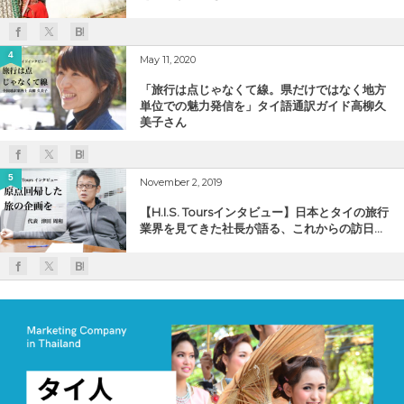
4
May 11, 2020
「旅行は点じゃなくて線。県だけではなく地方
単位での魅力発信を」タイ語通訳ガイド高柳久
美子さん
5
November 2, 2019
【H.I.S. Toursインタビュー】日本とタイの旅行
業界を見てきた社長が語る、これからの訪日...