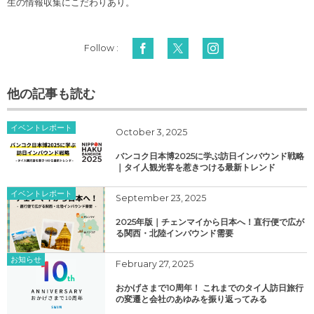
生の情報収集にこだわりあり。
Follow :
他の記事も読む
イベントレポート
October
3
,
2025
バンコク日本博2025に学ぶ訪日インバウンド戦略
｜タイ人観光客を惹きつける最新トレンド
イベントレポート
September
23
,
2025
2025年版｜チェンマイから日本へ！直行便で広が
る関西・北陸インバウンド需要
お知らせ
February
27
,
2025
おかげさまで10周年！ これまでのタイ人訪日旅行
の変遷と会社のあゆみを振り返ってみる