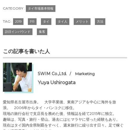
CATEGORY :
タイ市場基本情報
TAG :
2019
PR
タイ
タイ人
メリット
方法
訪日インバウンド
集客
この記事を書いた人
SWIM Co.,Ltd.
Marketing
Yuya Ushirogata
愛知県名古屋市出身。 大学卒業後、東南アジアを中心に海外を放
浪。 2006年からタイ・バンコクに移住。
現地の旅行会社で支店長を務めた後、情報誌を経て2015年に独立。
趣味は、写真・旅行・登山。過去にはヒマラヤに登った経験もあり。
現在はタイ国内全県制覇をすべく、週末旅行に繰り出す日々。足で稼ぐ