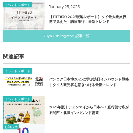
イベントレポート
January
25
,
2025
【TITF#30 2025現地レポート】タイ最大級旅行
博で見えた「訪日旅行」最新トレンド
Yuya Ushirogataの記事一覧
関連記事
イベントレポート
バンコク日本博2025に学ぶ訪日インバウンド戦略
｜タイ人観光客を惹きつける最新トレンド
イベントレポート
2025年版｜チェンマイから日本へ！直行便で広が
る関西・北陸インバウンド需要
お知らせ