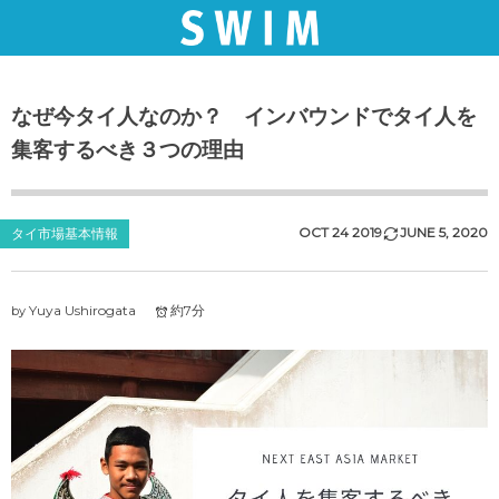
THAI MARKET
SERVICE
なぜ今タイ人なのか？ インバウンドでタイ人を
現地調査・コンサル業務
タイマーケット情報
集客するべき３つの理由
旅行博・トラベルフェア
イベントレポート
セールス・レップ業務
インタビュー記事
OCT
24
2019
JUNE
5
,
2020
タイ市場基本情報
タイ語のSNS運営
お知らせ
Yuya Ushirogata
約7分
by
タイ語メディア広告出稿
招請・ ファムトリップ
タイ語クリエイティブ制作