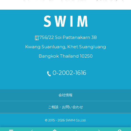
756/22 Soi Pattanakarn 38
Kwang Suanluang, Khet Suangluang
Bangkok Thailand 10250
0-2002-1616
会社情報
ご相談・お問い合わせ
©
2015 - 2026
SWIM Co.,Ltd
.