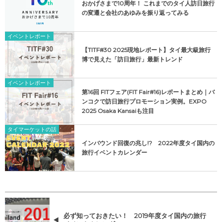
おかげさまで10周年！ これまでのタイ人訪日旅行
の変遷と会社のあゆみを振り返ってみる
イベントレポート
【TITF#30 2025現地レポート】タイ最大級旅行
博で見えた「訪日旅行」最新トレンド
イベントレポート
第16回 FITフェア(FIT Fair#16)レポートまとめ｜バ
ンコクで訪日旅行プロモーション実例。EXPO
2025 Osaka Kansaiも注目
タイマーケットの話
インバウンド回復の兆し!? 2022年度タイ国内の
旅行イベントカレンダー
必ず知っておきたい！ 2019年度タイ国内の旅行